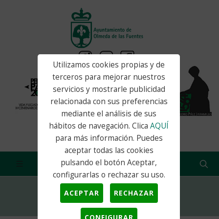
Utilizamos cookies propias y de
terceros para mejorar nuestros
servicios y mostrarle publicidad
relacionada con sus preferencias
mediante el análisis de sus
hábitos de navegación. Clica
AQUÍ
para más información. Puedes
aceptar todas las cookies
pulsando el botón Aceptar,
configurarlas o rechazar su uso.
ACEPTAR
RECHAZAR
Inicio
Actualidad
Noticias
CONFIGURAR