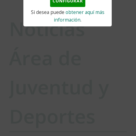
CONFIGURAR
Si desea puede
obtener aquí más
Noticias
información
.
Área de
Juventud y
Deportes