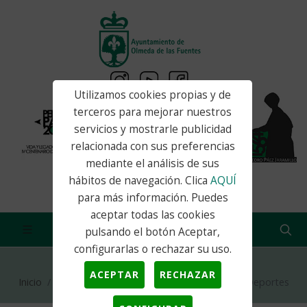
Utilizamos cookies propias y de
terceros para mejorar nuestros
servicios y mostrarle publicidad
relacionada con sus preferencias
mediante el análisis de sus
hábitos de navegación. Clica
AQUÍ
para más información. Puedes
aceptar todas las cookies
pulsando el botón Aceptar,
configurarlas o rechazar su uso.
ACEPTAR
RECHAZAR
Inicio
Actualidad
Noticias Área de Juventud y Deportes