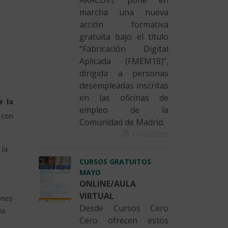
ARACOVE pone en
marcha una nueva
acción formativa
gratuita bajo el título
“Fabricación Digital
Aplicada (FMEM18)”,
dirigida a personas
desempleadas inscritas
en las oficinas de
e la
empleo de la
 con
Comunidad de Madrid.
11/05/2026
 la
CURSOS GRATUITOS
MAYO
ONLINE/AULA
VIRTUAL
ones
Desde Cursos Cero
ia
Cero ofrecen estos