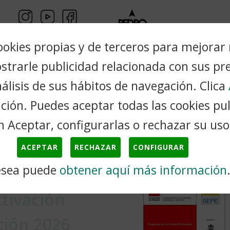
ookies propias y de terceros para mejorar
ostrarle publicidad relacionada con sus pr
álisis de sus hábitos de navegación. Clica
Trámites
Cultura
Turismo
Ciudadanos
ión. Puedes aceptar todas las cookies pu
n Aceptar, configurarlas o rechazar su uso
 de empleo-formación...
ACEPTAR
RECHAZAR
CONFIGURAR
esea puede
obtener aquí más información
e empleo-
ctivación
ción 2026