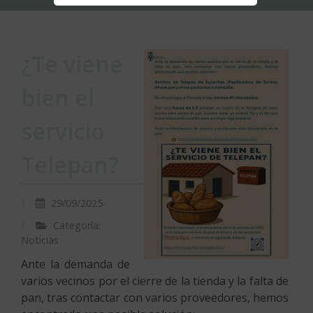
¿Te viene
bien el
servicio
Telepan?
29/09/2025
Categoría:
Noticias
Ante la demanda de
varios vecinos por el cierre de la tienda y la falta de
pan, tras contactar con varios proveedores, hemos