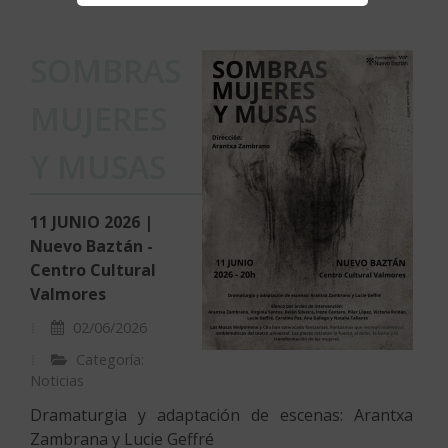
SOMBRAS
MUJERES
Y MUSAS
11 JUNIO 2026 |
Nuevo Baztán -
Centro Cultural
Valmores
02/06/2026
Categoría:
Noticias
Dramaturgia y adaptación de escenas: Arantxa
Zambrana y Lucie Geffré