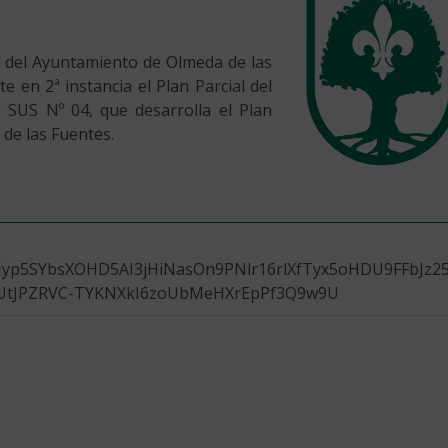
 del Ayuntamiento de Olmeda de las
e en 2ª instancia el Plan Parcial del
 SUS Nº 04, que desarrolla el Plan
de las Fuentes.
Iyp5SYbsXOHD5AI3jHiNasOn9PNlr16rlXfTyx5oHDU9FFbJz
UtJPZRVC-TYKNXkI6zoUbMeHXrEpPf3Q9w9U