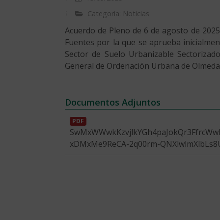
Categoría: Noticias
Acuerdo de Pleno de 6 de agosto de 2025
Fuentes por la que se aprueba inicialment
Sector de Suelo Urbanizable Sectorizado
General de Ordenación Urbana de Olmeda 
Documentos Adjuntos
PDF
SwMxWWwkKzvjlkYGh4paJokQr3FfrcWw
xDMxMe9ReCA-2q00rm-QNXlwlmXlbLs8