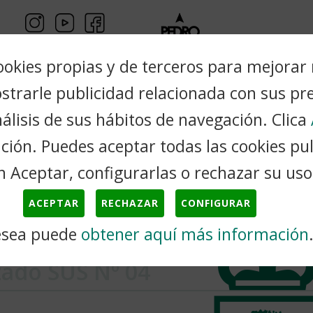
ookies propias y de terceros para mejorar
ostrarle publicidad relacionada con sus pr
álisis de sus hábitos de navegación. Clica
Trámites
Cultura
Turismo
Ciudadanos
ión. Puedes aceptar todas las cookies pu
n Aceptar, configurarlas o rechazar su uso
Sector de Suelo...
ACEPTAR
RECHAZAR
CONFIGURAR
esea puede
obtener aquí más información
tor de Suelo
zado SUS Nº 04