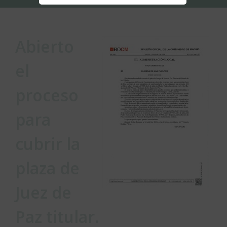
Abierto
el
proceso
para
cubrir la
plaza de
Juez de
Paz titular.