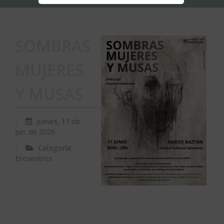
SOMBRAS
MUJERES
Y MUSAS
jueves, 11 de
jun. de 2026
Categoría:
Encuentros