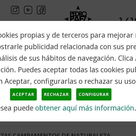
ookies propias y de terceros para mejorar
ostrarle publicidad relacionada con sus pr
álisis de sus hábitos de navegación. Clica
Trámites
Cultura
Turismo
Ciudadanos
ión. Puedes aceptar todas las cookies pu
n Aceptar, configurarlas o rechazar su uso
ACEPTAR
RECHAZAR
CONFIGURAR
Noticias
esea puede
obtener aquí más información
AZAS CAMPAMENTOS DE NATURALEZA