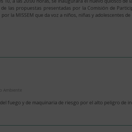
es 10, a las 20:00 horas, se inaugurará el nuevo quiosco de 
de las propuestas presentadas por la Comisión de Participa
por la MISSEM que da voz a niños, niñas y adolescentes de e
io Ambiente
l fuego y de maquinaria de riesgo por el alto peligro de in