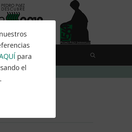
 nuestros
eferencias
AQUÍ
para
lsando el
.
.